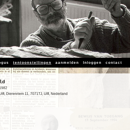
ogus
tentoonstellingen
aanmelden
Inloggen
contact
ld
-1982
Ulft, Dierenriem 11, 7071TJ, Ulft, Nederland