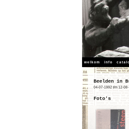
welkom
info
catal
Beelden in B
04-07-1992 t/m 12-08
Foto's