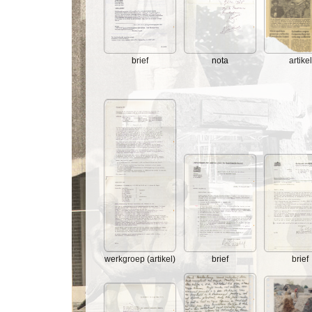
brief
nota
artikel
werkgroep (artikel)
brief
brief