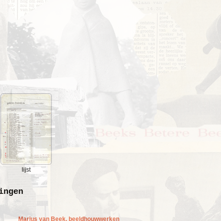
lijst
ingen
Marius van Beek, beeldhouwwerken