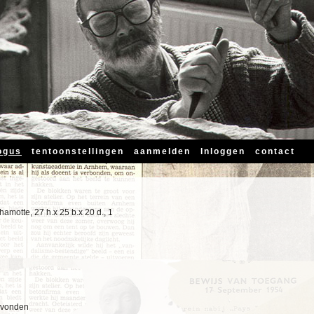
ogus
tentoonstellingen
aanmelden
Inloggen
contact
hamotte, 27 h.x 25 b.x 20 d., 1
n
evonden