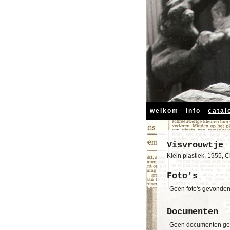
welkom
info
catal
Visvrouwtje
Klein plastiek, 1955, C
Foto's
Geen foto's gevonde
Documenten
Geen documenten g