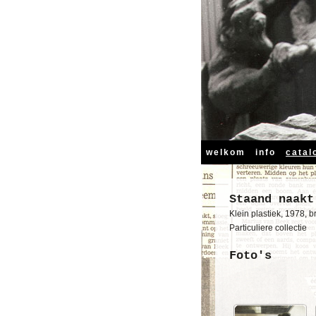
welkom
info
catal
Staand naakt
Klein plastiek, 1978, b
Particuliere collectie
Foto's